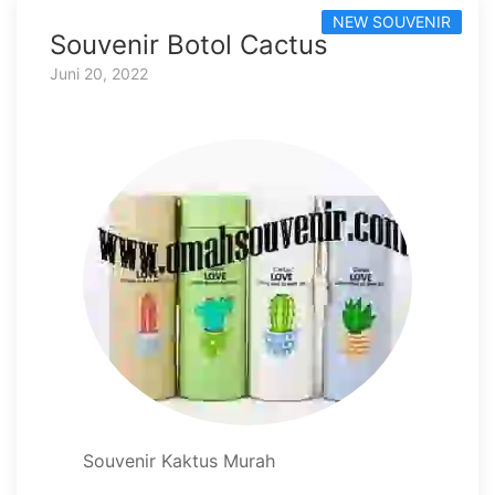
NEW SOUVENIR
Souvenir Botol Cactus
Juni 20, 2022
Souvenir Kaktus Murah