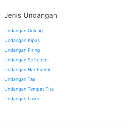
Jenis Undangan
Undangan Gulung
Undangan Kipas
Undangan Piring
Undangan Softcover
Undangan Hardcover
Undangan Tas
Undangan Tempat Tisu
Undangan Laser