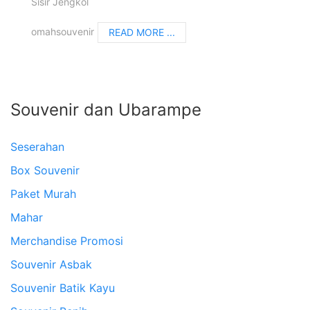
Sisir Jengkol
omahsouvenir
READ MORE ...
Souvenir dan Ubarampe
Seserahan
Box Souvenir
Paket Murah
Mahar
Merchandise Promosi
Souvenir Asbak
Souvenir Batik Kayu