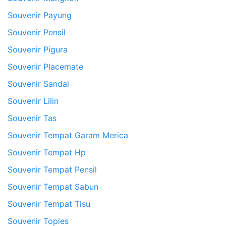
Souvenir Payung
Souvenir Pensil
Souvenir Pigura
Souvenir Placemate
Souvenir Sandal
Souvenir Lilin
Souvenir Tas
Souvenir Tempat Garam Merica
Souvenir Tempat Hp
Souvenir Tempat Pensil
Souvenir Tempat Sabun
Souvenir Tempat Tisu
Souvenir Toples