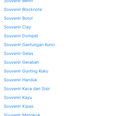
Souvenir Benih
Souvenir Blocknote
Souvenir Botol
Souvenir Clay
Souvenir Dompet
Souvenir Gantungan Kunci
Souvenir Gelas
Souvenir Gerabah
Souvenir Gunting Kuku
Souvenir Handuk
Souvenir Kaca dan Sisir
Souvenir Kayu
Souvenir Kipas
Souvenir Mangkok