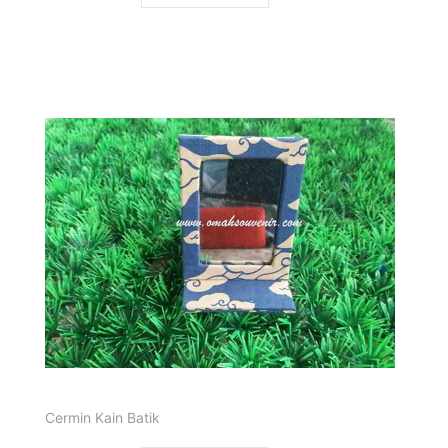
Cermin Kain Batik