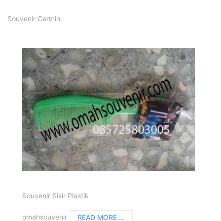
Souvenir Cermin
Souvenir Sisir Plastik
omahsouvenir
READ MORE ...