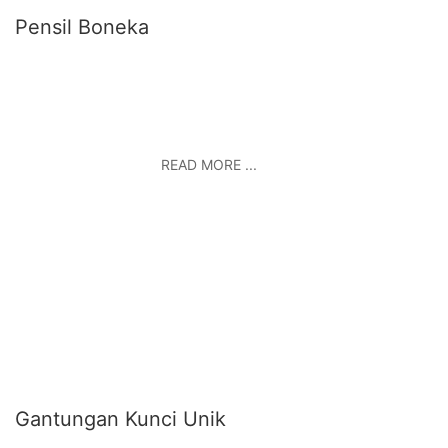
Pensil Boneka
READ MORE ...
Gantungan Kunci Unik