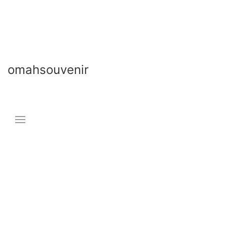
omahsouvenir