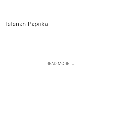
Telenan Paprika
READ MORE ...